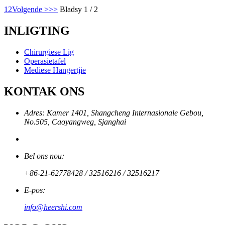
1
2
Volgende >
>>
Bladsy 1 / 2
INLIGTING
Chirurgiese Lig
Operasietafel
Mediese Hangertjie
KONTAK ONS
Adres: Kamer 1401, Shangcheng Internasionale Gebou,
No.505, Caoyangweg, Sjanghai
Bel ons nou:
+86-21-62778428 / 32516216 / 32516217
E-pos:
info@heershi.com