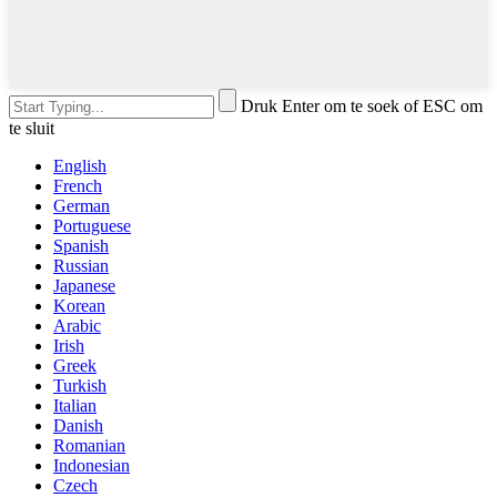
Druk Enter om te soek of ESC om
te sluit
English
French
German
Portuguese
Spanish
Russian
Japanese
Korean
Arabic
Irish
Greek
Turkish
Italian
Danish
Romanian
Indonesian
Czech