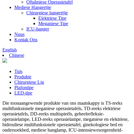
Oftalmiese Operasietafel
Mediese Hangertjie
Chirurgiese hangertjie
Elektriese Tipe
Meganiese Tipe
ICU-hanger
Nuus
Kontak Ons
English
Chinese
Tuis
Produkte
Chirurgiese Lig
Plafontipe
LED-tipe
Die toonaangewende produkte van ons maatskappy is TS-reeks
multifunksionele meganiese operasietafels, TD-reeks elektriese
operasietafels, DD-reeks multispieëls, geheelrefleksie-
operasielampe, LED-reeks operasielampe, meganiese en elektriese,
hidrouliese multifunksionele operasietafel, ginekologiese bed en
ondersoekbed, mediese hanglamp, ICU-intensiewesorgeenheid-