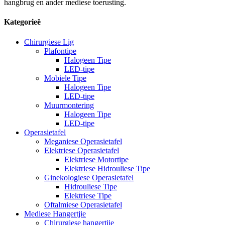
hangbrug en ander mediese toerusting.
Kategorieë
Chirurgiese Lig
Plafontipe
Halogeen Tipe
LED-tipe
Mobiele Tipe
Halogeen Tipe
LED-tipe
Muurmontering
Halogeen Tipe
LED-tipe
Operasietafel
Meganiese Operasietafel
Elektriese Operasietafel
Elektriese Motortipe
Elektriese Hidrouliese Tipe
Ginekologiese Operasietafel
Hidrouliese Tipe
Elektriese Tipe
Oftalmiese Operasietafel
Mediese Hangertjie
Chirurgiese hangertjie