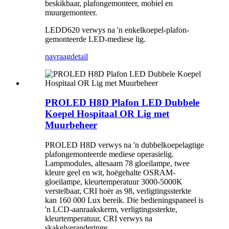
beskikbaar, plafongemonteer, mobiel en
muurgemonteer.
LEDD620 verwys na 'n enkelkoepel-plafon-
gemonteerde LED-mediese lig.
navraag
detail
PROLED H8D Plafon LED Dubbele
Koepel Hospitaal OR Lig met
Muurbeheer
PROLED H8D verwys na 'n dubbelkoepelagtige
plafongemonteerde mediese operasielig.
Lampmodules, altesaam 78 gloeilampe, twee
kleure geel en wit, hoëgehalte OSRAM-
gloeilampe, kleurtemperatuur 3000-5000K
verstelbaar, CRI hoër as 98, verligtingssterkte
kan 160 000 Lux bereik. Die bedieningspaneel is
'n LCD-aanraakskerm, verligtingssterkte,
kleurtemperatuur, CRI verwys na
skakelveranderinge.