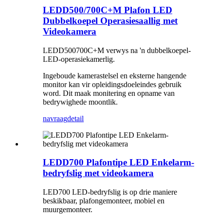
LEDD500/700C+M Plafon LED
Dubbelkoepel Operasiesaallig met
Videokamera
LEDD500700C+M verwys na 'n dubbelkoepel-
LED-operasiekamerlig.
Ingeboude kamerastelsel en eksterne hangende
monitor kan vir opleidingsdoeleindes gebruik
word. Dit maak monitering en opname van
bedrywighede moontlik.
navraag
detail
LEDD700 Plafontipe LED Enkelarm-
bedryfslig met videokamera
LED700 LED-bedryfslig is op drie maniere
beskikbaar, plafongemonteer, mobiel en
muurgemonteer.