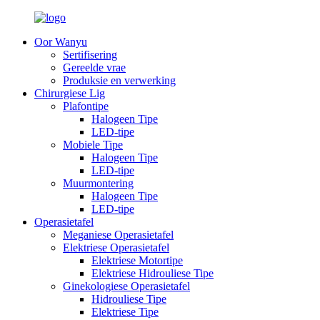
Oor Wanyu
Sertifisering
Gereelde vrae
Produksie en verwerking
Chirurgiese Lig
Plafontipe
Halogeen Tipe
LED-tipe
Mobiele Tipe
Halogeen Tipe
LED-tipe
Muurmontering
Halogeen Tipe
LED-tipe
Operasietafel
Meganiese Operasietafel
Elektriese Operasietafel
Elektriese Motortipe
Elektriese Hidrouliese Tipe
Ginekologiese Operasietafel
Hidrouliese Tipe
Elektriese Tipe