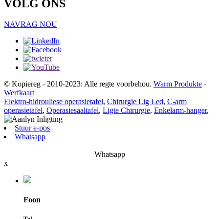
VOLG ONS
NAVRAG NOU
© Kopiereg - 2010-2023: Alle regte voorbehou.
Warm Produkte
-
Werfkaart
Elektro-hidrouliese operasietafel
,
Chirurgie Lig Led
,
C-arm
operasietafel
,
Operasiesaaltafel
,
Ligte Chirurgie
,
Enkelarm-hanger
,
Stuur e-pos
Whatsapp
Whatsapp
x
Foon
Tel.