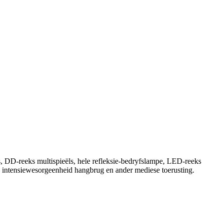
, DD-reeks multispieëls, hele refleksie-bedryfslampe, LED-reeks
U intensiewesorgeenheid hangbrug en ander mediese toerusting.