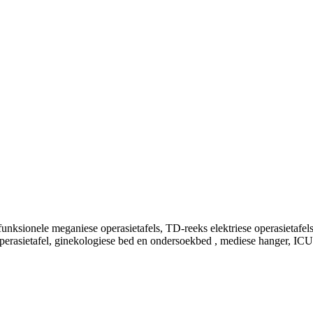
ksionele meganiese operasietafels, TD-reeks elektriese operasietafels
 operasietafel, ginekologiese bed en ondersoekbed , mediese hanger, IC