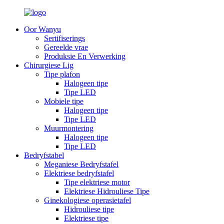
Oor Wanyu
Sertifiserings
Gereelde vrae
Produksie En Verwerking
Chirurgiese Lig
Tipe plafon
Halogeen tipe
Tipe LED
Mobiele tipe
Halogeen tipe
Tipe LED
Muurmontering
Halogeen tipe
Tipe LED
Bedryfstabel
Meganiese Bedryfstafel
Elektriese bedryfstafel
Tipe elektriese motor
Elektriese Hidrouliese Tipe
Ginekologiese operasietafel
Hidrouliese tipe
Elektriese tipe