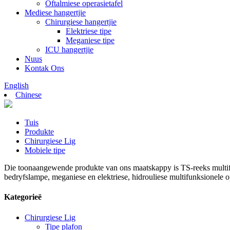
Oftalmiese operasietafel
Mediese hangertjie
Chirurgiese hangertjie
Elektriese tipe
Meganiese tipe
ICU hangertjie
Nuus
Kontak Ons
English
Chinese
Tuis
Produkte
Chirurgiese Lig
Mobiele tipe
Die toonaangewende produkte van ons maatskappy is TS-reeks multifun
bedryfslampe, meganiese en elektriese, hidrouliese multifunksionele
Kategorieë
Chirurgiese Lig
Tipe plafon