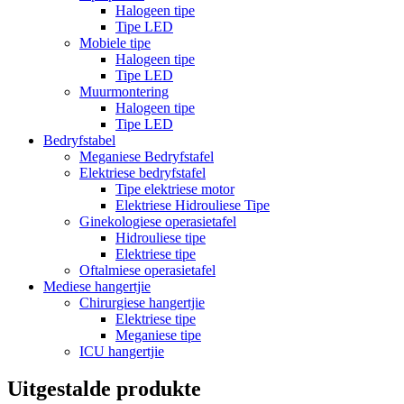
Halogeen tipe
Tipe LED
Mobiele tipe
Halogeen tipe
Tipe LED
Muurmontering
Halogeen tipe
Tipe LED
Bedryfstabel
Meganiese Bedryfstafel
Elektriese bedryfstafel
Tipe elektriese motor
Elektriese Hidrouliese Tipe
Ginekologiese operasietafel
Hidrouliese tipe
Elektriese tipe
Oftalmiese operasietafel
Mediese hangertjie
Chirurgiese hangertjie
Elektriese tipe
Meganiese tipe
ICU hangertjie
Uitgestalde produkte