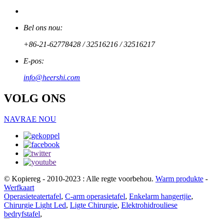
Bel ons nou:
+86-21-62778428 / 32516216 / 32516217
E-pos:
info@heershi.com
VOLG ONS
NAVRAE NOU
© Kopiereg - 2010-2023 : Alle regte voorbehou.
Warm produkte
-
Werfkaart
Operasieteatertafel
,
C-arm operasietafel
,
Enkelarm hangertjie
,
Chirurgie Light Led
,
Ligte Chirurgie
,
Elektrohidrouliese
bedryfstafel
,