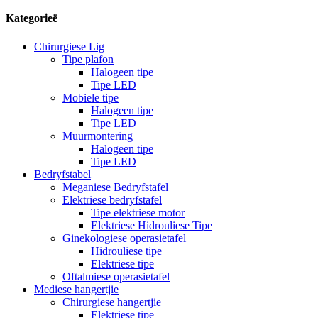
Kategorieë
Chirurgiese Lig
Tipe plafon
Halogeen tipe
Tipe LED
Mobiele tipe
Halogeen tipe
Tipe LED
Muurmontering
Halogeen tipe
Tipe LED
Bedryfstabel
Meganiese Bedryfstafel
Elektriese bedryfstafel
Tipe elektriese motor
Elektriese Hidrouliese Tipe
Ginekologiese operasietafel
Hidrouliese tipe
Elektriese tipe
Oftalmiese operasietafel
Mediese hangertjie
Chirurgiese hangertjie
Elektriese tipe