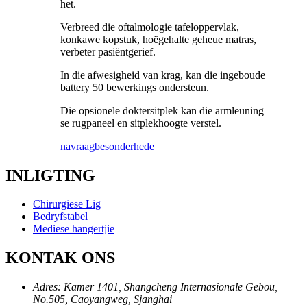
het.
Verbreed die oftalmologie tafeloppervlak,
konkawe kopstuk, hoëgehalte geheue matras,
verbeter pasiëntgerief.
In die afwesigheid van krag, kan die ingeboude
battery 50 bewerkings ondersteun.
Die opsionele doktersitplek kan die armleuning
se rugpaneel en sitplekhoogte verstel.
navraag
besonderhede
INLIGTING
Chirurgiese Lig
Bedryfstabel
Mediese hangertjie
KONTAK ONS
Adres: Kamer 1401, Shangcheng Internasionale Gebou,
No.505, Caoyangweg, Sjanghai