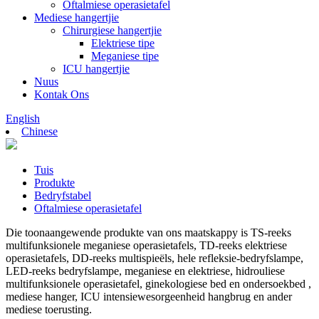
Oftalmiese operasietafel
Mediese hangertjie
Chirurgiese hangertjie
Elektriese tipe
Meganiese tipe
ICU hangertjie
Nuus
Kontak Ons
English
Chinese
Tuis
Produkte
Bedryfstabel
Oftalmiese operasietafel
Die toonaangewende produkte van ons maatskappy is TS-reeks
multifunksionele meganiese operasietafels, TD-reeks elektriese
operasietafels, DD-reeks multispieëls, hele refleksie-bedryfslampe,
LED-reeks bedryfslampe, meganiese en elektriese, hidrouliese
multifunksionele operasietafel, ginekologiese bed en ondersoekbed ,
mediese hanger, ICU intensiewesorgeenheid hangbrug en ander
mediese toerusting.