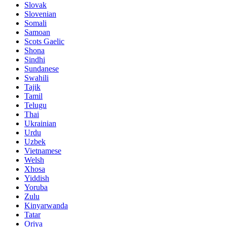
Slovak
Slovenian
Somali
Samoan
Scots Gaelic
Shona
Sindhi
Sundanese
Swahili
Tajik
Tamil
Telugu
Thai
Ukrainian
Urdu
Uzbek
Vietnamese
Welsh
Xhosa
Yiddish
Yoruba
Zulu
Kinyarwanda
Tatar
Oriya