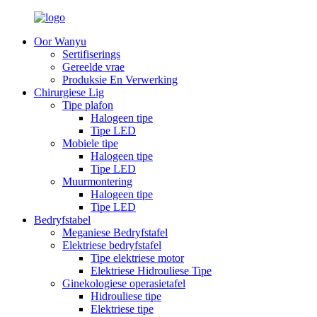
Oor Wanyu
Sertifiserings
Gereelde vrae
Produksie En Verwerking
Chirurgiese Lig
Tipe plafon
Halogeen tipe
Tipe LED
Mobiele tipe
Halogeen tipe
Tipe LED
Muurmontering
Halogeen tipe
Tipe LED
Bedryfstabel
Meganiese Bedryfstafel
Elektriese bedryfstafel
Tipe elektriese motor
Elektriese Hidrouliese Tipe
Ginekologiese operasietafel
Hidrouliese tipe
Elektriese tipe