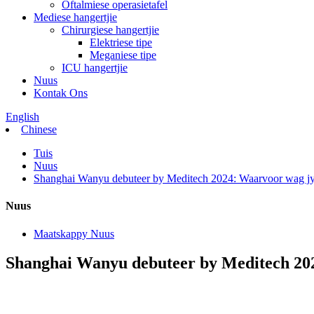
Oftalmiese operasietafel
Mediese hangertjie
Chirurgiese hangertjie
Elektriese tipe
Meganiese tipe
ICU hangertjie
Nuus
Kontak Ons
English
Chinese
Tuis
Nuus
Shanghai Wanyu debuteer by Meditech 2024: Waarvoor wag j
Nuus
Maatskappy Nuus
Shanghai Wanyu debuteer by Meditech 20