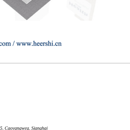
05, Caoyangweg, Sjanghai