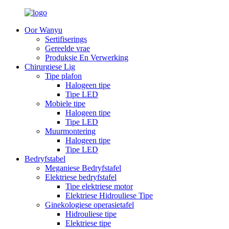
Oor Wanyu
Sertifiserings
Gereelde vrae
Produksie En Verwerking
Chirurgiese Lig
Tipe plafon
Halogeen tipe
Tipe LED
Mobiele tipe
Halogeen tipe
Tipe LED
Muurmontering
Halogeen tipe
Tipe LED
Bedryfstabel
Meganiese Bedryfstafel
Elektriese bedryfstafel
Tipe elektriese motor
Elektriese Hidrouliese Tipe
Ginekologiese operasietafel
Hidrouliese tipe
Elektriese tipe