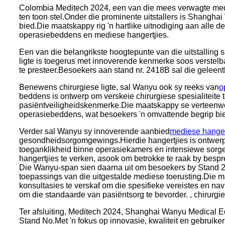
Colombia Meditech 2024, een van die mees verwagte medie
ten toon stel.Onder die prominente uitstallers is Shang
bied.Die maatskappy rig 'n hartlike uitnodiging aan alle d
operasiebeddens en mediese hangertjies.
Een van die belangrikste hoogtepunte van die uitstallin
ligte is toegerus met innoverende kenmerke soos verstelba
te presteer.Besoekers aan stand nr. 2418B sal die geleenthe
Benewens chirurgiese ligte, sal Wanyu ook sy reeks van
o
beddens is ontwerp om verskeie chirurgiese spesialiteit
pasiëntveiligheidskenmerke.Die maatskappy se verteenwoo
operasiebeddens, wat besoekers 'n omvattende begrip bied 
Verder sal Wanyu sy innoverende aanbied
mediese hanger
gesondheidsorgomgewings.Hierdie hangertjies is ontwerp o
toeganklikheid binne operasiekamers en intensiewe sorge
hangertjies te verken, asook om betrokke te raak by bespr
Die Wanyu-span sien daarna uit om besoekers by Stand 2
toepassings van die uitgestalde mediese toerusting.Die 
konsultasies te verskaf om die spesifieke vereistes en 
om die standaarde van pasiëntsorg te bevorder. , chirurgi
Ter afsluiting, Meditech 2024, Shanghai Wanyu Medical Eq
Stand No.Met 'n fokus op innovasie, kwaliteit en gebruik