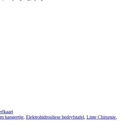
rfkaart
m hangertjie
,
Elektrohidrouliese bedryfstafel
,
Ligte Chirurgie
,