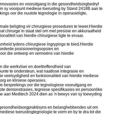
innovasies en vooruitgang in die gesondheidsorgbedryf
om sy voorpunt mediese toerusting by Stand 2418B aan te
ings oor die nuutste tegnologie in operasieligte,
male beligting vir chirurgiese prosedures te lewer.Hierdie
t chirurge in staat stel om met presisie en akkuraatheid
aliteit van hierdie chirurgiese ligte te ervaar.
amheid tydens chirurgiese ingrypings te bied.Hierdie
vorderde posisioneringsopsies en
 oor die ontwerp en vermoëns van hierdie
an die werkvloei en doeltreffendheid van
unte te ondersteun, wat naatlose integrasie en
 veelsydigheid en funksionaliteit van hierdie mediese
org en kliniese operasies.
 besprekings oor die tegnologiese vooruitgang en
te demonstrasies, tegniese spesifikasies en persoonlike
ame aan Meditech 2024 dien as 'n bewys van sy toewyding
e, gesondheidsorgpraktisyns en belanghebbendes uit om
diese toerustingtegnologie te vorm en by te dra tot die