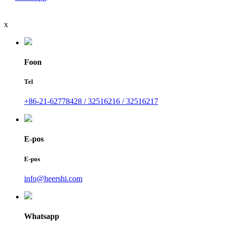
x
Foon
Tel
+86-21-62778428 / 32516216 / 32516217
E-pos
E-pos
info@heershi.com
Whatsapp