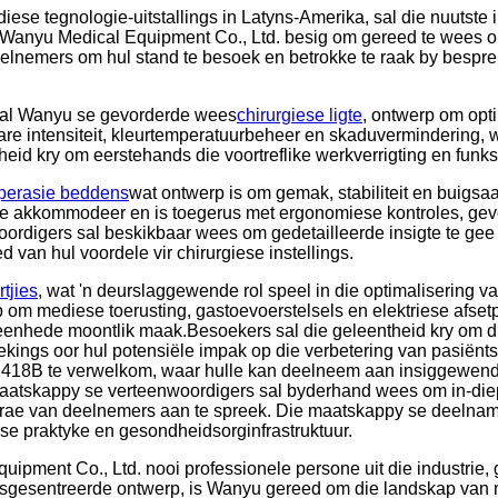
se tegnologie-uitstallings in Latyns-Amerika, sal die nuutste 
hai Wanyu Medical Equipment Co., Ltd. besig om gereed te wees 
eelnemers om hul stand te besoek en betrokke te raak by besprek
g sal Wanyu se gevorderde wees
chirurgiese ligte
, ontwerp om opti
re intensiteit, kleurtemperatuurbeheer en skaduvermindering, wa
id kry om eerstehands die voortreflike werkverrigting en funksion
perasie beddens
wat ontwerp is om gemak, stabiliteit en buigsa
e te akkommodeer en is toegerus met ergonomiese kontroles, ge
rdigers sal beskikbaar wees om gedetailleerde insigte te gee
van hul voordele vir chirurgiese instellings.
tjies
, wat 'n deurslaggewende rol speel in die optimalisering v
m mediese toerusting, gastoevoerstelsels en elektriese afsetp
enhede moontlik maak.Besoekers sal die geleentheid kry om die
ekings oor hul potensiële impak op die verbetering van pasiënts
418B te verwelkom, waar hulle kan deelneem aan insiggewende
maatskappy se verteenwoordigers sal byderhand wees om in-diep
navrae van deelnemers aan te spreek. Die maatskappy se deeln
ese praktyke en gesondheidsorginfrastruktuur.
uipment Co., Ltd. nooi professionele persone uit die industri
ersgesentreerde ontwerp, is Wanyu gereed om die landskap van me