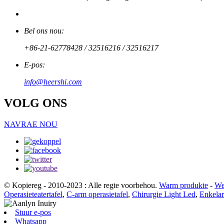
Bel ons nou:
+86-21-62778428 / 32516216 / 32516217
E-pos:
info@heershi.com
VOLG ONS
NAVRAE NOU
© Kopiereg - 2010-2023 : Alle regte voorbehou.
Warm produkte
-
We
Operasieteatertafel
,
C-arm operasietafel
,
Chirurgie Light Led
,
Enkelar
Stuur e-pos
Whatsapp